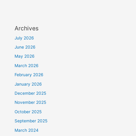
Archives
July 2026
June 2026
May 2026
March 2026
February 2026
January 2026
December 2025
November 2025
October 2025
September 2025
March 2024