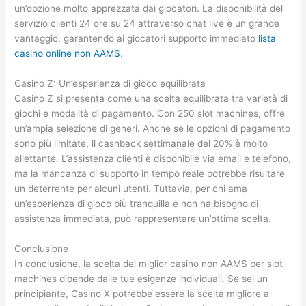
un’opzione molto apprezzata dai giocatori. La disponibilità del
servizio clienti 24 ore su 24 attraverso chat live è un grande
vantaggio, garantendo ai giocatori supporto immediato
lista
casino online non AAMS
.
Casino Z: Un’esperienza di gioco equilibrata
Casino Z si presenta come una scelta equilibrata tra varietà di
giochi e modalità di pagamento. Con 250 slot machines, offre
un’ampia selezione di generi. Anche se le opzioni di pagamento
sono più limitate, il cashback settimanale del 20% è molto
allettante. L’assistenza clienti è disponibile via email e telefono,
ma la mancanza di supporto in tempo reale potrebbe risultare
un deterrente per alcuni utenti. Tuttavia, per chi ama
un’esperienza di gioco più tranquilla e non ha bisogno di
assistenza immediata, può rappresentare un’ottima scelta.
Conclusione
In conclusione, la scelta del miglior casino non AAMS per slot
machines dipende dalle tue esigenze individuali. Se sei un
principiante, Casino X potrebbe essere la scelta migliore a