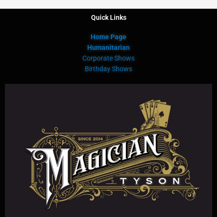
Quick Links
Home Page
Humanitarian
Corporate Shows
Birthday Shows