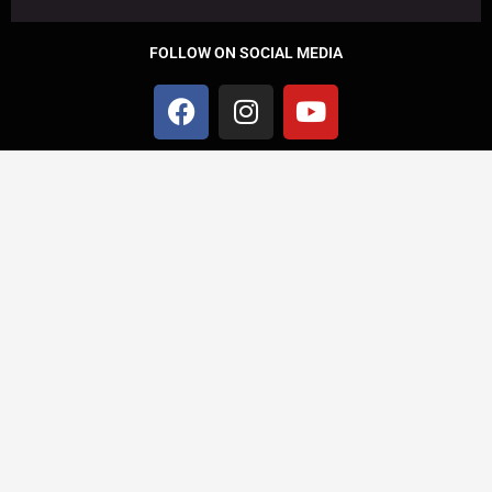
FOLLOW ON SOCIAL MEDIA
F
I
Y
a
n
o
c
s
u
e
t
t
b
a
u
o
g
b
o
r
e
k
a
m