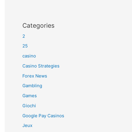
Categories
2
25
casino
Casino Strategies
Forex News
Gambling
Games
Giochi
Google Pay Casinos
Jeux