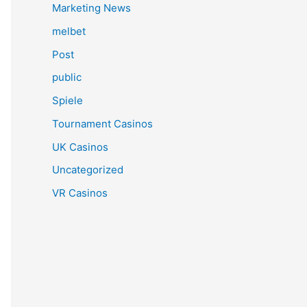
Marketing News
melbet
Post
public
Spiele
Tournament Casinos
UK Casinos
Uncategorized
VR Casinos