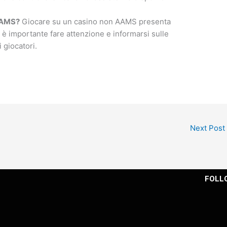
 AAMS?
Giocare su un casino non AAMS presenta
; è importante fare attenzione e informarsi sulle
 giocatori.
Next Post
FOLL