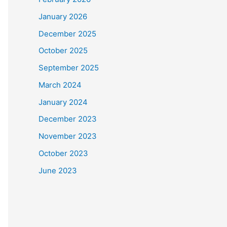
January 2026
December 2025
October 2025
September 2025
March 2024
January 2024
December 2023
November 2023
October 2023
June 2023