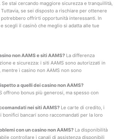
. Se stai cercando maggiore sicurezza e tranquillità,
 Tuttavia, se sei disposto a rischiare per ottenere
potrebbero offrirti opportunità interessanti. In
 e scegli il casinò che meglio si adatta alle tue
 casino non AAMS e siti AAMS?
La differenza
zione e sicurezza: i siti AAMS sono autorizzati in
e, mentre i casino non AAMS non sono
rispetto a quelli dei casino non AAMS?
S offrono bonus più generosi, ma spesso con
ccomandati nei siti AAMS?
Le carte di credito, i
i bonifici bancari sono raccomandati per la loro
roblemi con un casino non AAMS?
La disponibilità
abile controllare i canali di assistenza disponibili