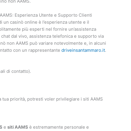
asino non AAMS.
 AAMS: Esperienza Utente e Supporto Clienti
di un casinò online è l’esperienza utente e il
litamente più esperti nel fornire un’assistenza
 chat dal vivo, assistenza telefonica e supporto via
asinò non AAMS può variare notevolmente e, in alcuni
 contatto con un rappresentante
driveinsantammaro.it
.
ali di contatto).
 tua priorità, potresti voler privilegiare i siti AAMS
S
e
siti AAMS
è estremamente personale e