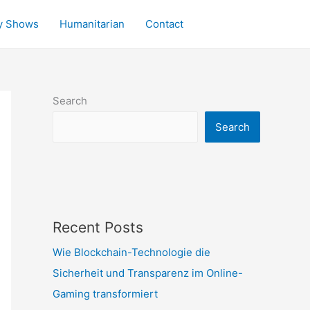
y Shows
Humanitarian
Contact
Search
Search
Recent Posts
Wie Blockchain-Technologie die
Sicherheit und Transparenz im Online-
Gaming transformiert