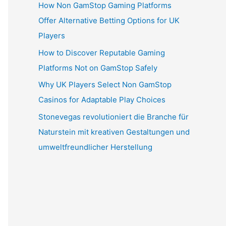
How Non GamStop Gaming Platforms
Offer Alternative Betting Options for UK
Players
How to Discover Reputable Gaming
Platforms Not on GamStop Safely
Why UK Players Select Non GamStop
Casinos for Adaptable Play Choices
Stonevegas revolutioniert die Branche für
Naturstein mit kreativen Gestaltungen und
umweltfreundlicher Herstellung