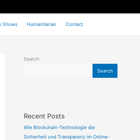
y Shows
Humanitarian
Contact
Search
Search
Recent Posts
Wie Blockchain-Technologie die
Sicherheit und Transparenz im Online-