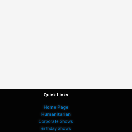
Quick Links
Home Page
Humanitarian
Corporate Shows
Birthday Shows