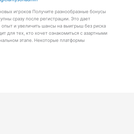
 новых игроков Получите разнообразные бонусы
упны сразу после регистрации. Это дает
 опыт и увеличить шансы на выигрыш без риска
ит для тех, кто хочет ознакомиться с азартными
начальном этапе. Некоторые платформы