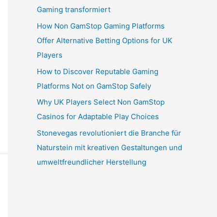
Gaming transformiert
How Non GamStop Gaming Platforms
Offer Alternative Betting Options for UK
Players
How to Discover Reputable Gaming
Platforms Not on GamStop Safely
Why UK Players Select Non GamStop
Casinos for Adaptable Play Choices
Stonevegas revolutioniert die Branche für
Naturstein mit kreativen Gestaltungen und
umweltfreundlicher Herstellung