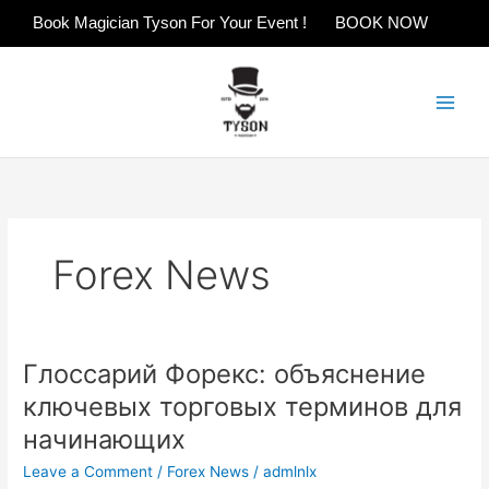
Skip
Book Magician Tyson For Your Event !
BOOK NOW
to
content
Forex News
Глоссарий Форекс: объяснение
Глоссарий
Форекс:
ключевых торговых терминов для
объяснение
начинающих
ключевых
торговых
Leave a Comment
/
Forex News
/
admlnlx