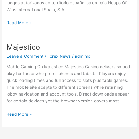
juegos autorizados en territorio español salen bajo Heaps Of
VIP
Wins International Spain, S.A.
y
muchas
Read More »
promociones
Majestico
Majestico
Leave a Comment
/
Forex News
/
admlnlx
Mobile Gaming On Majestico Majestico Casino delivers smooth
play for those who prefer phones and tablets. Players enjoy
quick loading times and full access to slots plus table games.
The mobile site adapts to different screens while retaining
lobby navigation and account tools. Direct downloads appear
for certain devices yet the browser version covers most
Read More »