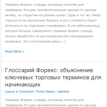
терминов
Термины Форекс словарь основных понятий для
для
трейдеров Это две противоположные сделки по одному
начинающих
активу, но открытые на разных ценах. Один и тот же тикер
торгуется на нескольких биржах, и его стоимость будет
отличаться на отдельных платформах. Если найти разницу,
которая больше совокупного термины форекс спреда,
можно заработать на расхождении или запаздывании
котировок. Это соотношение двух […]
Read More »
Глоссарий Форекс: объяснение
Глоссарий
Форекс:
ключевых торговых терминов для
объяснение
начинающих
ключевых
торговых
Leave a Comment
/
Forex News
/
admlnlx
терминов
Термины Форекс словарь основных понятий для
для
трейдеров Это две противоположные сделки по одному
начинающих