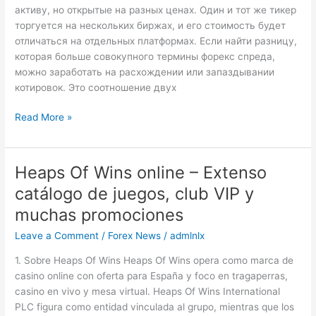
активу, но открытые на разных ценах. Один и тот же тикер
торгуется на нескольких биржах, и его стоимость будет
отличаться на отдельных платформах. Если найти разницу,
которая больше совокупного термины форекс спреда,
можно заработать на расхождении или запаздывании
котировок. Это соотношение двух
Read More »
Heaps Of Wins online – Extenso
Heaps
Of
catálogo de juegos, club VIP y
Wins
muchas promociones
online
–
Leave a Comment
/
Forex News
/
admlnlx
Extenso
1. Sobre Heaps Of Wins Heaps Of Wins opera como marca de
catálogo
casino online con oferta para España y foco en tragaperras,
de
casino en vivo y mesa virtual. Heaps Of Wins International
juegos,
PLC figura como entidad vinculada al grupo, mientras que los
club