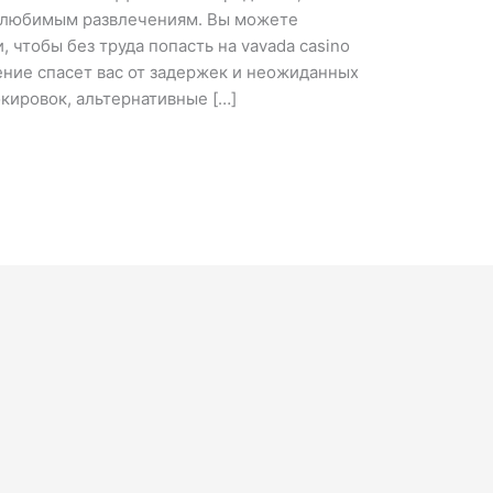
к любимым развлечениям. Вы можете
 чтобы без труда попасть на vavada casino
ение спасет вас от задержек и неожиданных
кировок, альтернативные […]