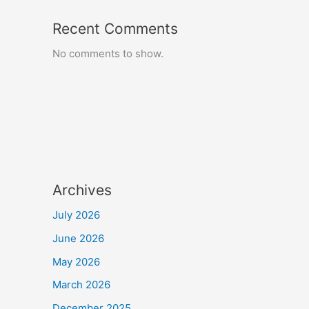
Recent Comments
No comments to show.
Archives
July 2026
June 2026
May 2026
March 2026
December 2025