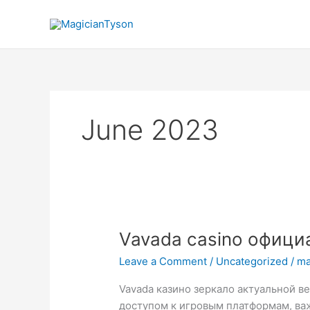
Skip
to
content
June 2023
Vavada
Vavada casino офици
casino
Leave a Comment
/
Uncategorized
/
ma
официальный
зеркало
Vavada казино зеркало актуальной ве
на
доступом к игровым платформам, важ