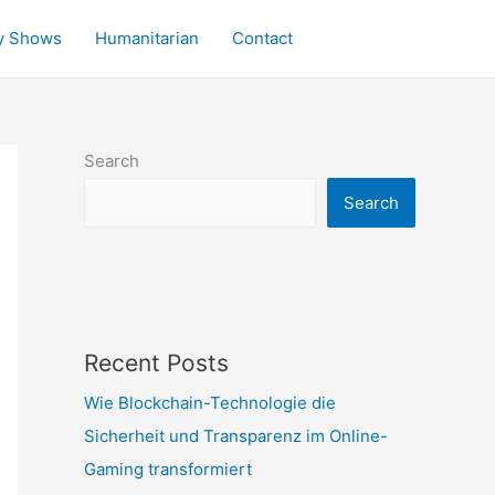
y Shows
Humanitarian
Contact
Search
Search
Recent Posts
Wie Blockchain-Technologie die
Sicherheit und Transparenz im Online-
Gaming transformiert