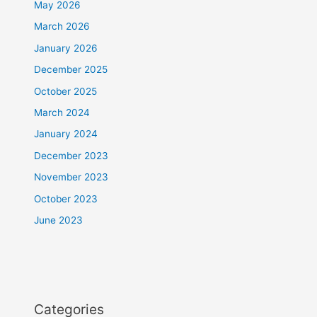
May 2026
March 2026
January 2026
December 2025
October 2025
March 2024
January 2024
December 2023
November 2023
October 2023
June 2023
Categories