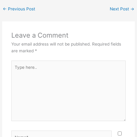
←
Previous Post
Next Post
→
Leave a Comment
Your email address will not be published.
Required fields
are marked
*
Type
here..
Name*