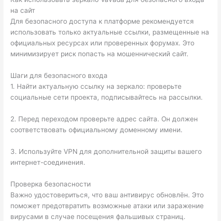
на сайт
Для безопасного доступа к платформе рекомендуется
использовать только актуальные ссылки, размещенные на
официальных ресурсах или проверенных форумах. Это
минимизирует риск попасть на мошеннический сайт.
Шаги для безопасного входа
1. Найти актуальную ссылку на зеркало: проверьте
социальные сети проекта, подписывайтесь на рассылки.
2. Перед переходом проверьте адрес сайта. Он должен
соответствовать официальному доменному имени.
3. Используйте VPN для дополнительной защиты вашего
интернет-соединения.
Проверка безопасности
Важно удостовериться, что ваш антивирус обновлён. Это
поможет предотвратить возможные атаки или заражение
вирусами в случае посещения фальшивых страниц.