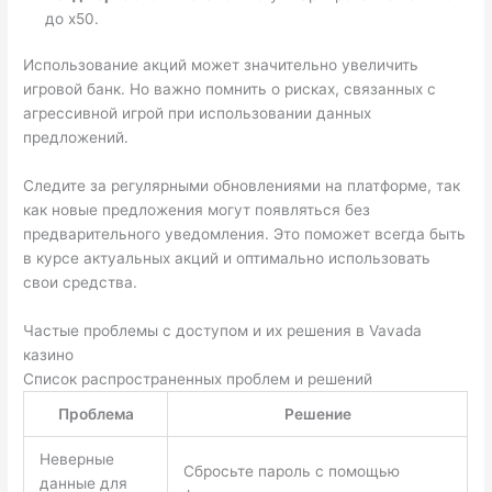
до x50.
Использование акций может значительно увеличить
игровой банк. Но важно помнить о рисках, связанных с
агрессивной игрой при использовании данных
предложений.
Следите за регулярными обновлениями на платформе, так
как новые предложения могут появляться без
предварительного уведомления. Это поможет всегда быть
в курсе актуальных акций и оптимально использовать
свои средства.
Частые проблемы с доступом и их решения в Vavada
казино
Список распространенных проблем и решений
Проблема
Решение
Неверные
Сбросьте пароль с помощью
данные для