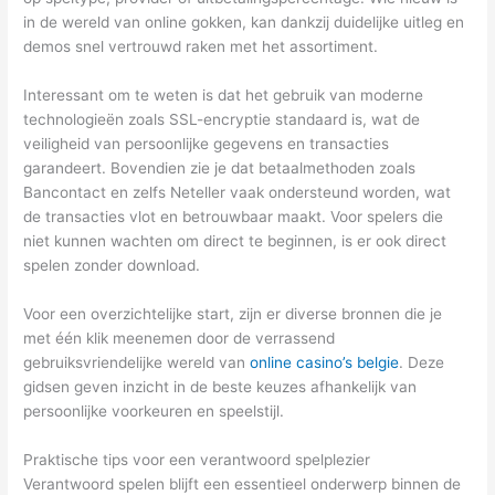
in de wereld van online gokken, kan dankzij duidelijke uitleg en
demos snel vertrouwd raken met het assortiment.
Interessant om te weten is dat het gebruik van moderne
technologieën zoals SSL-encryptie standaard is, wat de
veiligheid van persoonlijke gegevens en transacties
garandeert. Bovendien zie je dat betaalmethoden zoals
Bancontact en zelfs Neteller vaak ondersteund worden, wat
de transacties vlot en betrouwbaar maakt. Voor spelers die
niet kunnen wachten om direct te beginnen, is er ook direct
spelen zonder download.
Voor een overzichtelijke start, zijn er diverse bronnen die je
met één klik meenemen door de verrassend
gebruiksvriendelijke wereld van
online casino’s belgie
. Deze
gidsen geven inzicht in de beste keuzes afhankelijk van
persoonlijke voorkeuren en speelstijl.
Praktische tips voor een verantwoord spelplezier
Verantwoord spelen blijft een essentieel onderwerp binnen de