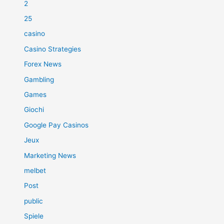
2
25
casino
Casino Strategies
Forex News
Gambling
Games
Giochi
Google Pay Casinos
Jeux
Marketing News
melbet
Post
public
Spiele