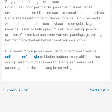
Zorg voor jezelf en geniet bewust
Of je nu een doorgewinterde gokker bent of net begint,
onthoud dat spelen bij online casino’s vooral leuk moet blijven.
Het is interessant om te ontdekken hoe de Belgische markt
zich onderscheidt door betrouwbaarheid en gebruiksgemak,
maar het is net zo belangrijk om alert te blijven op je eigen
grenzen. Gokken kan een vorm van ontspanning zijn, zolang je
het met mate doet en bewust bent van de risico’s.
Dus, waarom zou je niet eens rustig onderzoeken wat de
online casino’s belgie
te bieden hebben, maar altijd met het
oog op verantwoord spelgedrag? Het is een wereld vol
spanning en plezier — zolang je het veilig houdt.
←
Previous Post
Next Post
→