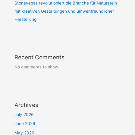
Stonevegas revolutioniert die Branche für Naturstein
mit kreativen Gestaltungen und umweltfreundlicher
Herstellung
Recent Comments
No comments to show.
Archives
July 2026
June 2026
May 2026