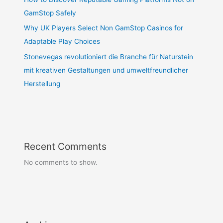
GamStop Safely
Why UK Players Select Non GamStop Casinos for
Adaptable Play Choices
Stonevegas revolutioniert die Branche für Naturstein
mit kreativen Gestaltungen und umweltfreundlicher
Herstellung
Recent Comments
No comments to show.