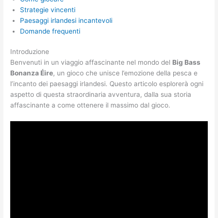
Strategie vincenti
Paesaggi irlandesi incantevoli
Domande frequenti
Introduzione
Benvenuti in un viaggio affascinante nel mondo del
Big Bass
Bonanza Éire
, un gioco che unisce l’emozione della pesca e
l’incanto dei paesaggi irlandesi. Questo articolo esplorerà ogni
aspetto di questa straordinaria avventura, dalla sua storia
affascinante a come ottenere il massimo dal gioco.