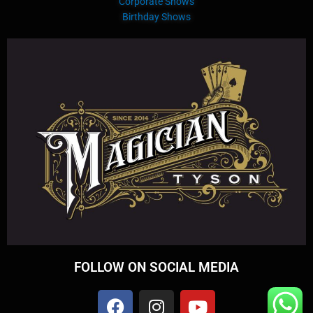
Corporate Shows
Birthday Shows
FOLLOW ON SOCIAL MEDIA
F
I
Y