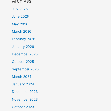
Archives
July 2026
June 2026
May 2026
March 2026
February 2026
January 2026
December 2025
October 2025
September 2025
March 2024
January 2024
December 2023
November 2023
October 2023