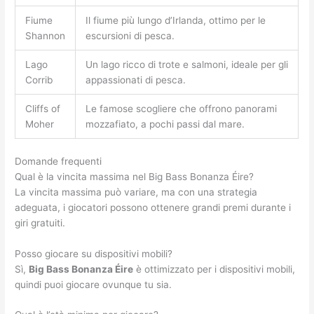
Fiume
Il fiume più lungo d’Irlanda, ottimo per le
Shannon
escursioni di pesca.
Lago
Un lago ricco di trote e salmoni, ideale per gli
Corrib
appassionati di pesca.
Cliffs of
Le famose scogliere che offrono panorami
Moher
mozzafiato, a pochi passi dal mare.
Domande frequenti
Qual è la vincita massima nel Big Bass Bonanza Éire?
La vincita massima può variare, ma con una strategia
adeguata, i giocatori possono ottenere grandi premi durante i
giri gratuiti.
Posso giocare su dispositivi mobili?
Sì,
Big Bass Bonanza Éire
è ottimizzato per i dispositivi mobili,
quindi puoi giocare ovunque tu sia.