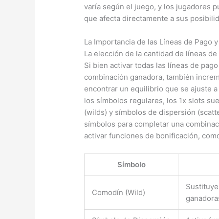
varía según el juego, y los jugadores p
que afecta directamente a sus posibili
La Importancia de las Líneas de Pago y
La elección de la cantidad de líneas de
Si bien activar todas las líneas de pag
combinación ganadora, también increme
encontrar un equilibrio que se ajuste 
los símbolos regulares, los 1x slots s
(wilds) y símbolos de dispersión (scatt
símbolos para completar una combinac
activar funciones de bonificación, como
Símbolo
Sustituye
Comodín (Wild)
ganadora