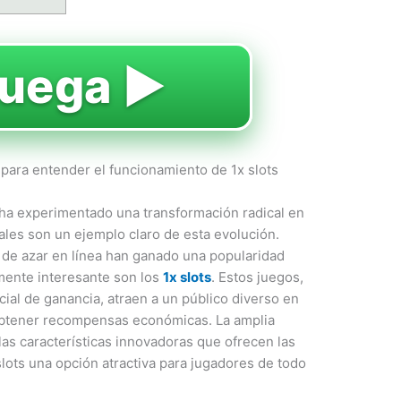
Juega ▶️
 para entender el funcionamiento de 1x slots
 ha experimentado una transformación radical en
uales son un ejemplo claro de esta evolución.
s de azar en línea han ganado una popularidad
rmente interesante son los
1x slots
. Estos juegos,
cial de ganancia, atraen a un público diverso en
 obtener recompensas económicas. La amplia
as características innovadoras que ofrecen las
slots una opción atractiva para jugadores de todo