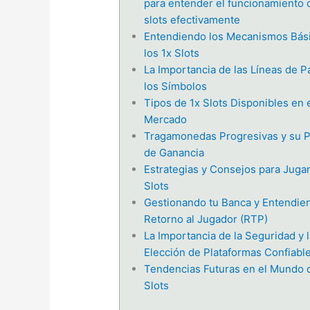
para entender el funcionamiento 
slots efectivamente
Entendiendo los Mecanismos Bás
los 1x Slots
La Importancia de las Líneas de P
los Símbolos
Tipos de 1x Slots Disponibles en 
Mercado
Tragamonedas Progresivas y su P
de Ganancia
Estrategias y Consejos para Jugar
Slots
Gestionando tu Banca y Entendie
Retorno al Jugador (RTP)
La Importancia de la Seguridad y l
Elección de Plataformas Confiabl
Tendencias Futuras en el Mundo d
Slots