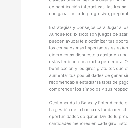
de bonificación interactivas, las tra
con ganar un bote progresivo, prepára
Estrategias y Consejos para Jugar a los
Aunque los 1x slots son juegos de azar
pueden ayudarte a optimizar tus oport
los consejos más importantes es estab
dinero estás dispuesto a gastar en una 
estás teniendo una racha perdedora. Ot
bonificación y los giros gratuitos que
aumentar tus posibilidades de ganar si
recomendable estudiar la tabla de pag
comprender los símbolos y sus respect
Gestionando tu Banca y Entendiendo el
La gestión de la banca es fundamental 
oportunidades de ganar. Divide tu pr
cantidades menores en cada giro. Esto