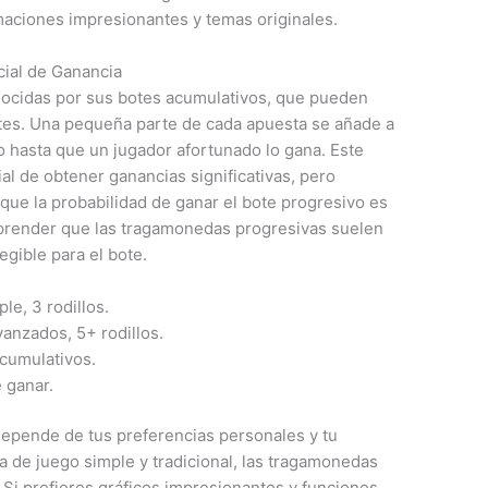
imaciones impresionantes y temas originales.
ial de Ganancia
ocidas por sus botes acumulativos, que pueden
tes. Una pequeña parte de cada apuesta se añade a
 hasta que un jugador afortunado lo gana. Este
al de obtener ganancias significativas, pero
que la probabilidad de ganar el bote progresivo es
mprender que las tragamonedas progresivas suelen
egible para el bote.
e, 3 rodillos.
anzados, 5+ rodillos.
cumulativos.
 ganar.
depende de tus preferencias personales y tu
 de juego simple y tradicional, las tragamonedas
Si prefieres gráficos impresionantes y funciones