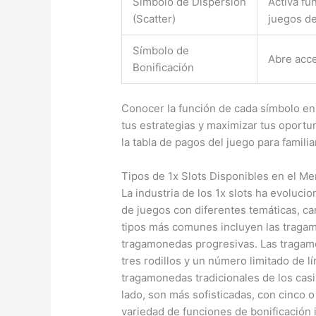
Símbolo de Dispersión
Activa fu
(Scatter)
juegos de
Símbolo de
Abre acce
Bonificación
Conocer la función de cada símbolo en
tus estrategias y maximizar tus oportu
la tabla de pagos del juego para famili
Tipos de 1x Slots Disponibles en el M
La industria de los 1x slots ha evolu
de juegos con diferentes temáticas, car
tipos más comunes incluyen las tragam
tragamonedas progresivas. Las tragamo
tres rodillos y un número limitado de 
tragamonedas tradicionales de los casi
lado, son más sofisticadas, con cinco o
variedad de funciones de bonificación