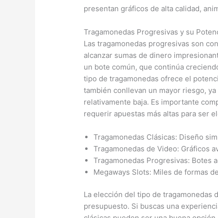
presentan gráficos de alta calidad, an
Tragamonedas Progresivas y su Potenc
Las tragamonedas progresivas son con
alcanzar sumas de dinero impresionan
un bote común, que continúa creciendo
tipo de tragamonedas ofrece el potenci
también conllevan un mayor riesgo, ya 
relativamente baja. Es importante co
requerir apuestas más altas para ser el
Tragamonedas Clásicas: Diseño simpl
Tragamonedas de Video: Gráficos av
Tragamonedas Progresivas: Botes a
Megaways Slots: Miles de formas de
La elección del tipo de tragamonedas 
presupuesto. Si buscas una experiencia
clásicas pueden ser una buena opción. 