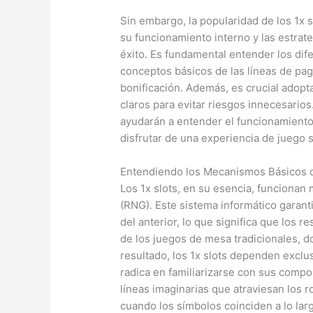
Sin embargo, la popularidad de los 1x
su funcionamiento interno y las estrat
éxito. Es fundamental entender los dif
conceptos básicos de las líneas de pag
bonificación. Además, es crucial adopt
claros para evitar riesgos innecesarios
ayudarán a entender el funcionamiento 
disfrutar de una experiencia de juego 
Entendiendo los Mecanismos Básicos d
Los 1x slots, en su esencia, funciona
(RNG). Este sistema informático garan
del anterior, lo que significa que los 
de los juegos de mesa tradicionales, do
resultado, los 1x slots dependen exclu
radica en familiarizarse con sus compo
líneas imaginarias que atraviesan los 
cuando los símbolos coinciden a lo larg