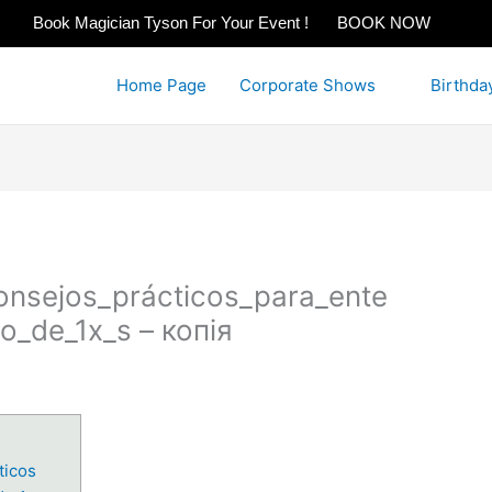
Book Magician Tyson For Your Event !
BOOK NOW
Home Page
Corporate Shows
Birthda
onsejos_prácticos_para_ente
o_de_1x_s – копія
ticos