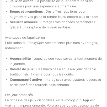
Jeux en direct :
La possibilité de jouer contre de vrais
croupiers pour une expérience authentique.
Bonus et promotions :
Des offres régulières pour
augmenter vos gains et rendre le jeu encore plus excitant.
Sécurité avancée :
Protégez vos données personnelles
grâce à un cryptage de niveau militaire.
Avantages de l’application
L’utilisation du
RockySpin App
présente plusieurs avantages,
notamment :
Accessibilité :
Jouez où que vous soyez, à tout moment de
la journée.
Variété de jeux :
Des machines à sous aux jeux de table
traditionnels, il y en a pour tous les goûts.
Communauté active :
Interagissez avec d’autres joueurs et
participez à des tournois passionnants.
Les jeux proposés
La richesse des jeux disponibles sur le
RockySpin App
est
vraiment impressionnante. Voici un aperçu des catégories de