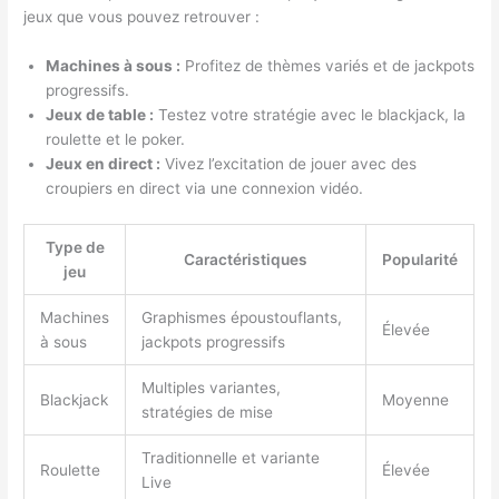
jeux que vous pouvez retrouver :
Machines à sous :
Profitez de thèmes variés et de jackpots
progressifs.
Jeux de table :
Testez votre stratégie avec le blackjack, la
roulette et le poker.
Jeux en direct :
Vivez l’excitation de jouer avec des
croupiers en direct via une connexion vidéo.
Type de
Caractéristiques
Popularité
jeu
Machines
Graphismes époustouflants,
Élevée
à sous
jackpots progressifs
Multiples variantes,
Blackjack
Moyenne
stratégies de mise
Traditionnelle et variante
Roulette
Élevée
Live