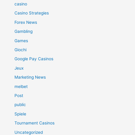
casino
Casino Strategies
Forex News
Gambling
Games
Giochi
Google Pay Casinos
Jeux
Marketing News
melbet
Post
public
Spiele
Tournament Casinos
Uncategorized