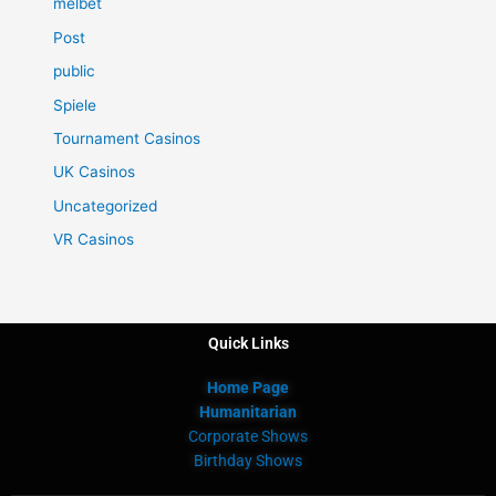
melbet
Post
public
Spiele
Tournament Casinos
UK Casinos
Uncategorized
VR Casinos
Quick Links
Home Page
Humanitarian
Corporate Shows
Birthday Shows