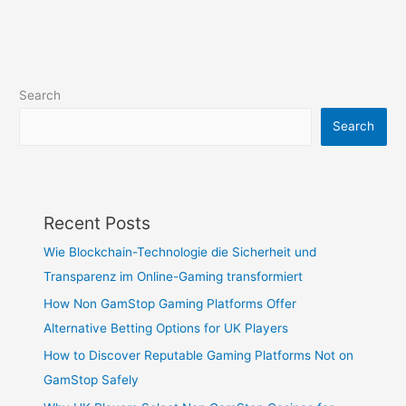
Search
Search
Recent Posts
Wie Blockchain-Technologie die Sicherheit und
Transparenz im Online-Gaming transformiert
How Non GamStop Gaming Platforms Offer
Alternative Betting Options for UK Players
How to Discover Reputable Gaming Platforms Not on
GamStop Safely