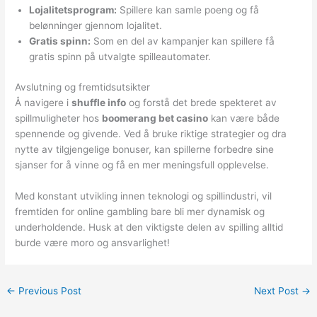
Lojalitetsprogram:
Spillere kan samle poeng og få
belønninger gjennom lojalitet.
Gratis spinn:
Som en del av kampanjer kan spillere få
gratis spinn på utvalgte spilleautomater.
Avslutning og fremtidsutsikter
Å navigere i
shuffle info
og forstå det brede spekteret av
spillmuligheter hos
boomerang bet casino
kan være både
spennende og givende. Ved å bruke riktige strategier og dra
nytte av tilgjengelige bonuser, kan spillerne forbedre sine
sjanser for å vinne og få en mer meningsfull opplevelse.
Med konstant utvikling innen teknologi og spillindustri, vil
fremtiden for online gambling bare bli mer dynamisk og
underholdende. Husk at den viktigste delen av spilling alltid
burde være moro og ansvarlighet!
←
Previous Post
Next Post
→