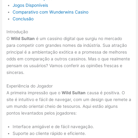
Jogos Disponíveis
Comparativo com Wunderwins Casino
Conclusão
Introdução
O
Wild Sultan
é um cassino digital que surgiu no mercado
para competir com grandes nomes da indústria. Sua atração
principal é a ambientação exótica e a promessa de melhores
odds em comparação a outros cassinos. Mas o que realmente
pensam os usuários? Vamos conferir as opiniões frescas e
sinceras.
Experiência do Jogador
A primeira impressão que o
Wild Sultan
causa é positiva. O
site é intuitivo e fácil de navegar, com um design que remete a
um mundo oriental cheio de tesouros. Aqui estão alguns
pontos levantados pelos jogadores:
Interface amigável e de fácil navegação.
Suporte ao cliente rápido e eficiente.