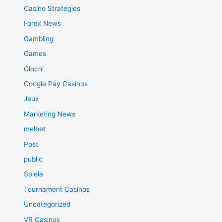
Casino Strategies
Forex News
Gambling
Games
Giochi
Google Pay Casinos
Jeux
Marketing News
melbet
Post
public
Spiele
Tournament Casinos
Uncategorized
VR Casinos