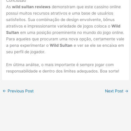
Conclusão
As
wild sultan reviews
demonstram que este cassino online
possui muitos recursos atrativos e uma base de usuários
satisfeitos. Sua combinação de design envolvente, bônus
atrativos e impressionante variedade de jogos coloca o
Wild
Sultan
em uma posição proeminente no mundo do jogo online.
Para aqueles que procuram uma nova opção, certamente vale
a pena experimentar o
Wild Sultan
e ver se ele se encaixa em
seu perfil de jogador.
Em última análise, o mais importante é sempre jogar com
responsabilidade e dentro dos limites adequados. Boa sorte!
←
Previous Post
Next Post
→