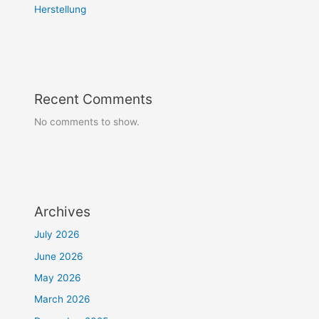
Herstellung
Recent Comments
No comments to show.
Archives
July 2026
June 2026
May 2026
March 2026