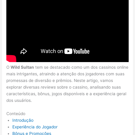
O
Wild Sultan
tem se destacado como um dos cassinos online
mais intrigantes, atraindo a atenção dos jogadores com suas
promessas de diversão e prêmios. Neste artigo, vamos
explorar diversas
reviews
sobre o cassino, analisando suas
características, bônus, jogos disponíveis e a experiência geral
dos usuários.
Conteúdo
Introdução
Experiência do Jogador
Bônus e Promoções