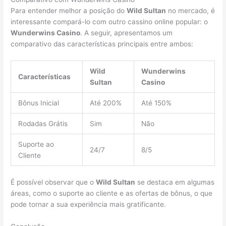
Para entender melhor a posição do
Wild Sultan
no mercado, é
interessante compará-lo com outro cassino online popular: o
Wunderwins Casino
. A seguir, apresentamos um
comparativo das características principais entre ambos:
Wild
Wunderwins
Características
Sultan
Casino
Bônus Inicial
Até 200%
Até 150%
Rodadas Grátis
Sim
Não
Suporte ao
24/7
8/5
Cliente
É possível observar que o
Wild Sultan
se destaca em algumas
áreas, como o suporte ao cliente e as ofertas de bônus, o que
pode tornar a sua experiência mais gratificante.