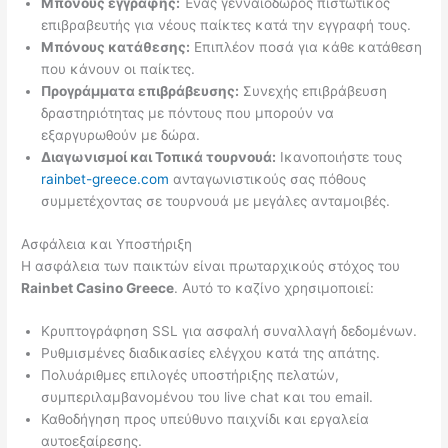
Μπόνους εγγραφής:
Ένας γενναιόδωρος πιστωτικός
επιβραβευτής για νέους παίκτες κατά την εγγραφή τους.
Μπόνους κατάθεσης:
Επιπλέον ποσά για κάθε κατάθεση
που κάνουν οι παίκτες.
Προγράμματα επιβράβευσης:
Συνεχής επιβράβευση
δραστηριότητας με πόντους που μπορούν να
εξαργυρωθούν με δώρα.
Διαγωνισμοί και Τοπικά τουρνουά:
Ικανοποιήστε τους
rainbet-greece.com
ανταγωνιστικούς σας πόθους
συμμετέχοντας σε τουρνουά με μεγάλες ανταμοιβές.
Ασφάλεια και Υποστήριξη
Η ασφάλεια των παικτών είναι πρωταρχικούς στόχος του
Rainbet Casino Greece
. Αυτό το καζίνο χρησιμοποιεί:
Κρυπτογράφηση SSL για ασφαλή συναλλαγή δεδομένων.
Ρυθμισμένες διαδικασίες ελέγχου κατά της απάτης.
Πολυάριθμες επιλογές υποστήριξης πελατών,
συμπεριλαμβανομένου του live chat και του email.
Καθοδήγηση προς υπεύθυνο παιχνίδι και εργαλεία
αυτοεξαίρεσης.