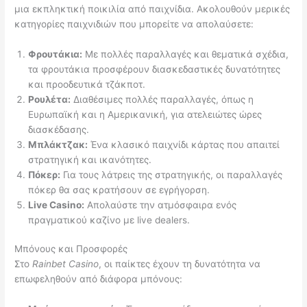
μια εκπληκτική ποικιλία από παιχνίδια. Ακολουθούν μερικές
κατηγορίες παιχνιδιών που μπορείτε να απολαύσετε:
Φρουτάκια:
Με πολλές παραλλαγές και θεματικά σχέδια,
τα φρουτάκια προσφέρουν διασκεδαστικές δυνατότητες
και προοδευτικά τζάκποτ.
Ρουλέτα:
Διαθέσιμες πολλές παραλλαγές, όπως η
Ευρωπαϊκή και η Αμερικανική, για ατελειώτες ώρες
διασκέδασης.
Μπλάκτζακ:
Ένα κλασικό παιχνίδι κάρτας που απαιτεί
στρατηγική και ικανότητες.
Πόκερ:
Για τους λάτρεις της στρατηγικής, οι παραλλαγές
πόκερ θα σας κρατήσουν σε εγρήγορση.
Live Casino:
Απολαύστε την ατμόσφαιρα ενός
πραγματικού καζίνο με live dealers.
Μπόνους και Προσφορές
Στο
Rainbet Casino
, οι παίκτες έχουν τη δυνατότητα να
επωφεληθούν από διάφορα μπόνους: