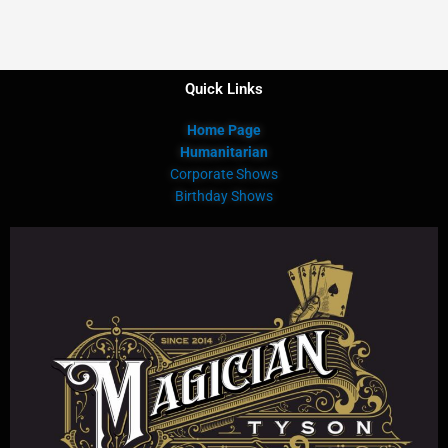
Quick Links
Home Page
Humanitarian
Corporate Shows
Birthday Shows