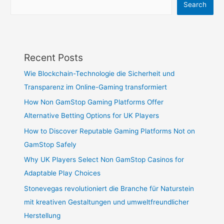
Search
Recent Posts
Wie Blockchain-Technologie die Sicherheit und
Transparenz im Online-Gaming transformiert
How Non GamStop Gaming Platforms Offer
Alternative Betting Options for UK Players
How to Discover Reputable Gaming Platforms Not on
GamStop Safely
Why UK Players Select Non GamStop Casinos for
Adaptable Play Choices
Stonevegas revolutioniert die Branche für Naturstein
mit kreativen Gestaltungen und umweltfreundlicher
Herstellung