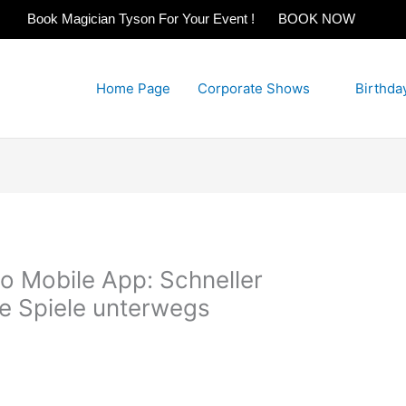
Book Magician Tyson For Your Event !
BOOK NOW
Home Page
Corporate Shows
Birthda
o Mobile App: Schneller
 Spiele unterwegs