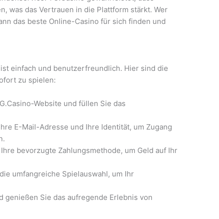
n, was das Vertrauen in die Plattform stärkt. Wer
ann das beste Online-Casino für sich finden und
ist einfach und benutzerfreundlich. Hier sind die
ofort zu spielen:
G.Casino-Website und füllen Sie das
Ihre E-Mail-Adresse und Ihre Identität, um Zugang
n.
Ihre bevorzugte Zahlungsmethode, um Geld auf Ihr
die umfangreiche Spielauswahl, um Ihr
nd genießen Sie das aufregende Erlebnis von