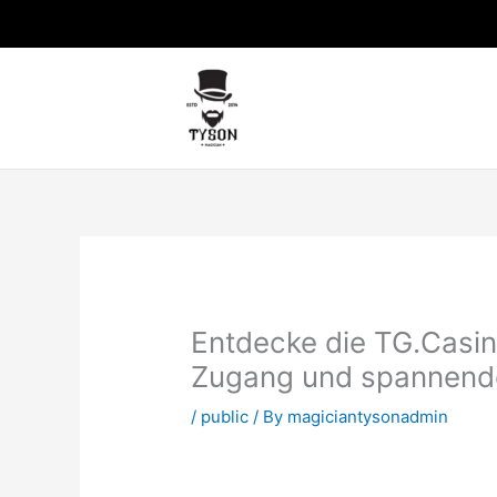
Skip
to
content
Entdecke die TG.Casin
Zugang und spannende
/
public
/ By
magiciantysonadmin