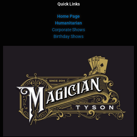
Quick Links
Home Page
Humanitarian
Corporate Shows
Birthday Shows