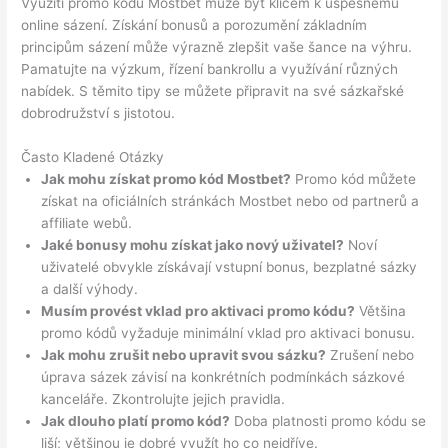
Využití promo kódu Mostbet může být klíčem k úspěšnému
online sázení. Získání bonusů a porozumění základním
principům sázení může výrazně zlepšit vaše šance na výhru.
Pamatujte na výzkum, řízení bankrollu a využívání různých
nabídek. S těmito tipy se můžete připravit na své sázkařské
dobrodružství s jistotou.
Často Kladené Otázky
Jak mohu získat promo kód Mostbet?
Promo kód můžete
získat na oficiálních stránkách Mostbet nebo od partnerů a
affiliate webů.
Jaké bonusy mohu získat jako nový uživatel?
Noví
uživatelé obvykle získávají vstupní bonus, bezplatné sázky
a další výhody.
Musím provést vklad pro aktivaci promo kódu?
Většina
promo kódů vyžaduje minimální vklad pro aktivaci bonusu.
Jak mohu zrušit nebo upravit svou sázku?
Zrušení nebo
úprava sázek závisí na konkrétních podmínkách sázkové
kanceláře. Zkontrolujte jejich pravidla.
Jak dlouho platí promo kód?
Doba platnosti promo kódu se
liší; většinou je dobré využít ho co nejdříve.