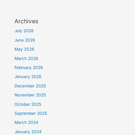
Archives
July 2026
June 2026
May 2026
March 2026
February 2026
January 2026
December 2025
November 2025
October 2025
September 2025
March 2024
January 2024