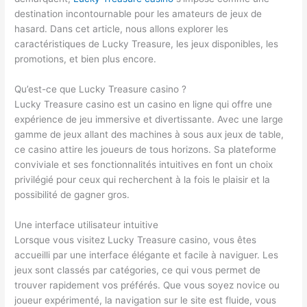
destination incontournable pour les amateurs de jeux de
hasard. Dans cet article, nous allons explorer les
caractéristiques de Lucky Treasure, les jeux disponibles, les
promotions, et bien plus encore.
Qu’est-ce que Lucky Treasure casino ?
Lucky Treasure casino est un casino en ligne qui offre une
expérience de jeu immersive et divertissante. Avec une large
gamme de jeux allant des machines à sous aux jeux de table,
ce casino attire les joueurs de tous horizons. Sa plateforme
conviviale et ses fonctionnalités intuitives en font un choix
privilégié pour ceux qui recherchent à la fois le plaisir et la
possibilité de gagner gros.
Une interface utilisateur intuitive
Lorsque vous visitez Lucky Treasure casino, vous êtes
accueilli par une interface élégante et facile à naviguer. Les
jeux sont classés par catégories, ce qui vous permet de
trouver rapidement vos préférés. Que vous soyez novice ou
joueur expérimenté, la navigation sur le site est fluide, vous