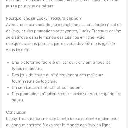
le site pour plus de détails.
Pourquoi choisir Lucky Treasure casino ?
Avec une expérience de jeu exceptionnelle, une large sélection
de jeux, et des promotions attrayantes, Lucky Treasure casino
se distingue dans le monde des casinos en ligne. Voici
quelques raisons pour lesquelles vous devriez envisager de
vous inscrire :
Une plateforme facile à utiliser qui convient à tous les
types de joueurs.
Des jeux de haute qualité provenant des meilleurs
fournisseurs de logiciels.
Un service client réactif et compétent.
Des promotions régulières pour maximiser votre expérience
de jeu.
Conclusion
Lucky Treasure casino représente une excellente option pour
quiconque cherche à explorer le monde des jeux en ligne.