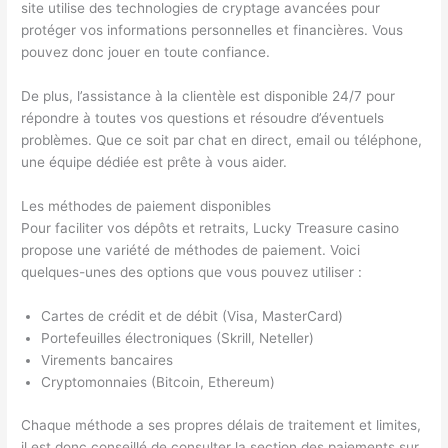
site utilise des technologies de cryptage avancées pour
protéger vos informations personnelles et financières. Vous
pouvez donc jouer en toute confiance.
De plus, l’assistance à la clientèle est disponible 24/7 pour
répondre à toutes vos questions et résoudre d’éventuels
problèmes. Que ce soit par chat en direct, email ou téléphone,
une équipe dédiée est prête à vous aider.
Les méthodes de paiement disponibles
Pour faciliter vos dépôts et retraits, Lucky Treasure casino
propose une variété de méthodes de paiement. Voici
quelques-unes des options que vous pouvez utiliser :
Cartes de crédit et de débit (Visa, MasterCard)
Portefeuilles électroniques (Skrill, Neteller)
Virements bancaires
Cryptomonnaies (Bitcoin, Ethereum)
Chaque méthode a ses propres délais de traitement et limites,
il est donc conseillé de consulter la section des paiements sur