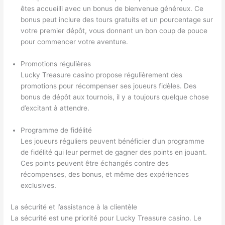
êtes accueilli avec un bonus de bienvenue généreux. Ce
bonus peut inclure des tours gratuits et un pourcentage sur
votre premier dépôt, vous donnant un bon coup de pouce
pour commencer votre aventure.
Promotions régulières
Lucky Treasure casino propose régulièrement des
promotions pour récompenser ses joueurs fidèles. Des
bonus de dépôt aux tournois, il y a toujours quelque chose
d’excitant à attendre.
Programme de fidélité
Les joueurs réguliers peuvent bénéficier d’un programme
de fidélité qui leur permet de gagner des points en jouant.
Ces points peuvent être échangés contre des
récompenses, des bonus, et même des expériences
exclusives.
La sécurité et l’assistance à la clientèle
La sécurité est une priorité pour Lucky Treasure casino. Le