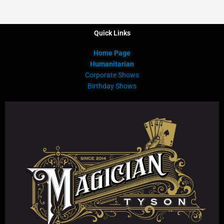
Quick Links
Home Page
Humanitarian
Corporate Shows
Birthday Shows