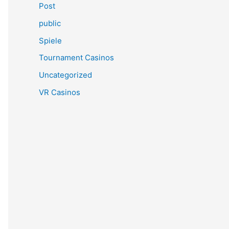
Post
public
Spiele
Tournament Casinos
Uncategorized
VR Casinos