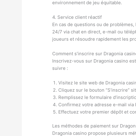
environnement de jeu équitable.
4. Service client réactif
En cas de questions ou de problèmes, l
24/7 via chat en direct, e-mail ou télé
joueurs et résoudre rapidement les pr
Comment s’inscrire sur Dragonia casin
Inscrivez-vous sur Dragonia casino est
suivre :
Visitez le site web de Dragonia casi
Cliquez sur le bouton “S’inscrire” si
Remplissez le formulaire d’inscript
Confirmez votre adresse e-mail via 
Effectuez votre premier dépôt et c
Les méthodes de paiement sur Dragoni
Dragonia casino propose plusieurs mé