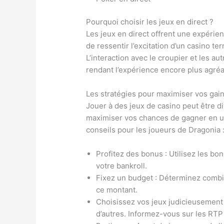
Pourquoi choisir les jeux en direct ?
Les jeux en direct offrent une expérie
de ressentir l’excitation d’un casino te
L’interaction avec le croupier et les a
rendant l’expérience encore plus agréa
Les stratégies pour maximiser vos gai
Jouer à des jeux de casino peut être di
maximiser vos chances de gagner en uti
conseils pour les joueurs de Dragonia 
Profitez des bonus : Utilisez les bo
votre bankroll.
Fixez un budget : Déterminez combi
ce montant.
Choisissez vos jeux judicieusement 
d’autres. Informez-vous sur les RTP 