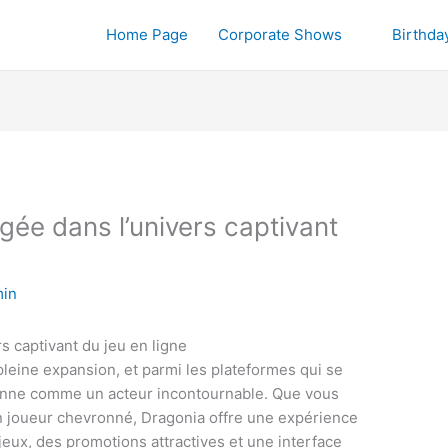
Home Page
Corporate Shows
Birthda
gée dans l’univers captivant
min
s captivant du jeu en ligne
leine expansion, et parmi les plateformes qui se
onne comme un acteur incontournable. Que vous
n joueur chevronné, Dragonia offre une expérience
jeux, des promotions attractives et une interface