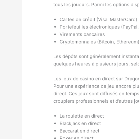
tous les joueurs. Parmi les options dis
Cartes de crédit (Visa, MasterCard)
Portefeuilles électroniques (PayPal, 
Virements bancaires
Cryptomonnaies (Bitcoin, Ethereum
Les dépôts sont généralement instantan
quelques heures à plusieurs jours, sel
Les jeux de casino en direct sur Drago
Pour une expérience de jeu encore pl
direct. Ces jeux sont diffusés en temps
croupiers professionnels et d’autres jou
La roulette en direct
Blackjack en direct
Baccarat en direct
Poker en direct