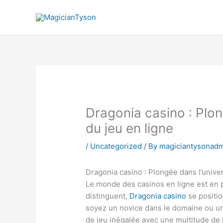
Skip
to
content
Dragonia casino : Plon
du jeu en ligne
/
Uncategorized
/ By
magiciantysonad
Dragonia casino : Plongée dans l’univer
Le monde des casinos en ligne est en p
distinguent,
Dragonia casino
se positi
soyez un novice dans le domaine ou u
de jeu inégalée avec une multitude de 