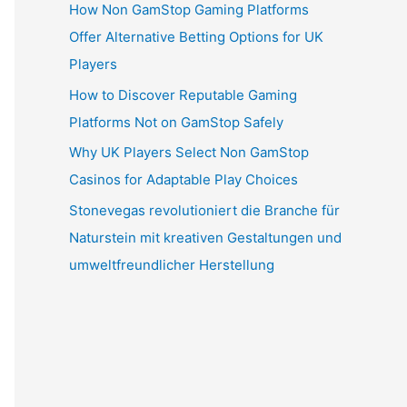
How Non GamStop Gaming Platforms
Offer Alternative Betting Options for UK
Players
How to Discover Reputable Gaming
Platforms Not on GamStop Safely
Why UK Players Select Non GamStop
Casinos for Adaptable Play Choices
Stonevegas revolutioniert die Branche für
Naturstein mit kreativen Gestaltungen und
umweltfreundlicher Herstellung