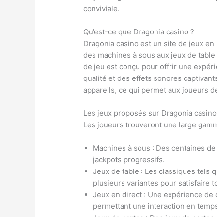
conviviale.
Qu’est-ce que Dragonia casino ?
Dragonia casino est un site de jeux en 
des machines à sous aux jeux de table 
de jeu est conçu pour offrir une expé
qualité et des effets sonores captivant
appareils, ce qui permet aux joueurs de 
Les jeux proposés sur Dragonia casino
Les joueurs trouveront une large gamme
Machines à sous : Des centaines de
jackpots progressifs.
Jeux de table : Les classiques tels qu
plusieurs variantes pour satisfaire t
Jeux en direct : Une expérience de c
permettant une interaction en temps