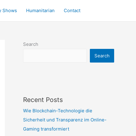
y Shows
Humanitarian
Contact
Search
Search
Recent Posts
Wie Blockchain-Technologie die
Sicherheit und Transparenz im Online-
Gaming transformiert