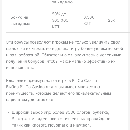
за неделю
50% до
Бонус на
3,500
500,000
25x
выходные
KZT
KZT
Эти бонусы позволяют игрокам не только увеличить свои
шансы на выигрыш, но и делают игру более увлекательной
и разнообразной. Обязательно ознакомьтесь с условиями
получения бонусов, чтобы максимально эффективно их
использовать.
Ключевые преимущества игры в PinCo Casino
Выбор PinCo Casino для игры имеет множество
преимуществ, которые делают его привлекательным
вариантом для игроков:
Широкий выбор игр: более 3000 слотов, рулетка,
блэкджек и видеопокер от известных провайдеров,
таких как Igrosoft, Novomatic и Playtech.