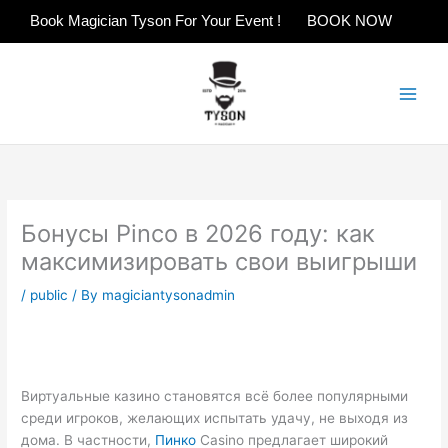
Skip
Book Magician Tyson For Your Event !
BOOK NOW
to
content
Бонусы Pinco в 2026 году: как
максимизировать свои выигрыши
/
public
/ By
magiciantysonadmin
Виртуальные казино становятся всё более популярными
среди игроков, желающих испытать удачу, не выходя из
дома. В частности,
Пинко
Casino предлагает широкий