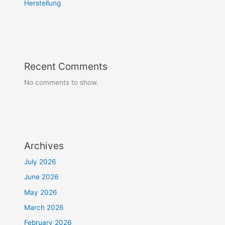
Herstellung
Recent Comments
No comments to show.
Archives
July 2026
June 2026
May 2026
March 2026
February 2026