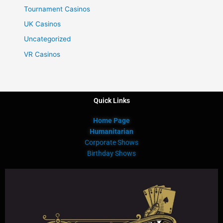
Tournament Casinos
UK Casinos
Uncategorized
VR Casinos
Quick Links
Home Page
Humanitarian
Corporate Shows
Birthday Shows