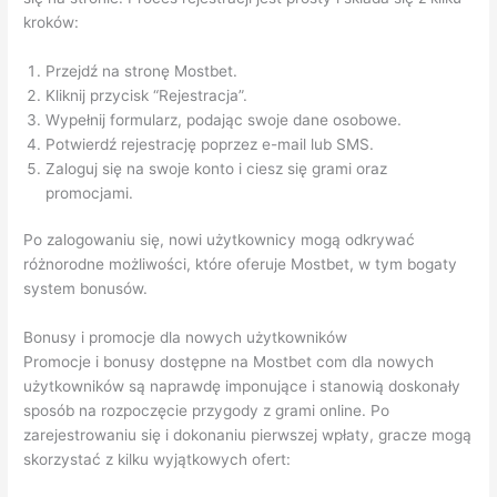
kroków:
Przejdź na stronę Mostbet.
Kliknij przycisk “Rejestracja”.
Wypełnij formularz, podając swoje dane osobowe.
Potwierdź rejestrację poprzez e-mail lub SMS.
Zaloguj się na swoje konto i ciesz się grami oraz
promocjami.
Po zalogowaniu się, nowi użytkownicy mogą odkrywać
różnorodne możliwości, które oferuje Mostbet, w tym bogaty
system bonusów.
Bonusy i promocje dla nowych użytkowników
Promocje i bonusy dostępne na Mostbet com dla nowych
użytkowników są naprawdę imponujące i stanowią doskonały
sposób na rozpoczęcie przygody z grami online. Po
zarejestrowaniu się i dokonaniu pierwszej wpłaty, gracze mogą
skorzystać z kilku wyjątkowych ofert: