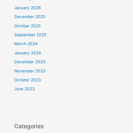
January 2026
December 2025
October 2025
September 2025
March 2024
January 2024
December 2023
November 2023
October 2023
June 2023
Categories