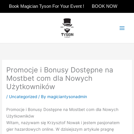
Skip
Book Magician Tyson For Your Event !
BOOK NOW
to
content
Promocje i Bonusy Dostępne na
Mostbet com dla Nowych
Użytkowników
/
Uncategorized
/ By
magiciantysonadmin
Promocje i Bonusy Dostępne na Mostbet com dla Nowych
Użytkowników
Witam, nazywam się Krzysztof Nowak i jestem pasjonatem
gier hazardowych online. W dzisiejszym artykule pragnę