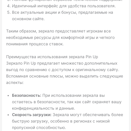
Идентичный интерфейс для удобства пользователя.
Все актуальные акции и бонусы, предлагаемые на
основном сайте.
Таким образом, зеркало предоставляет игрокам все
необходимые ресурсы для комфортной игры и четкого
понимания процесса ставок.
Преимущества использования зеркала Pin Up
Зеркало Pin Up предлагает множество дополнительных
выгод по сравнению с доступом к оригинальному сайту.
Вспоминая основные плюсы, можно выделить следующие
аспекты:
Безопасность:
При использовании зеркала вы
остаетесь в безопасности, так как сайт охраняет вашу
конфиденциальность и данные.
Скорость загрузки:
Зеркала могут обеспечивать более
быструю загрузку, особенно в регионах с низкой
пропускной способностью.