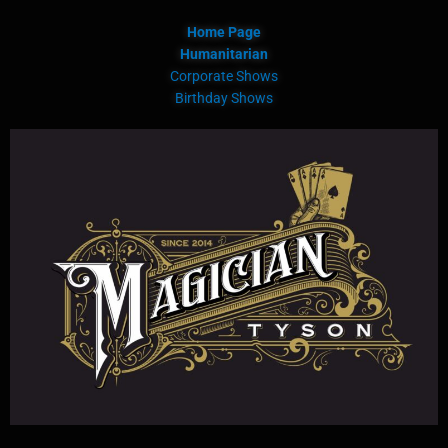
Home Page
Humanitarian
Corporate Shows
Birthday Shows