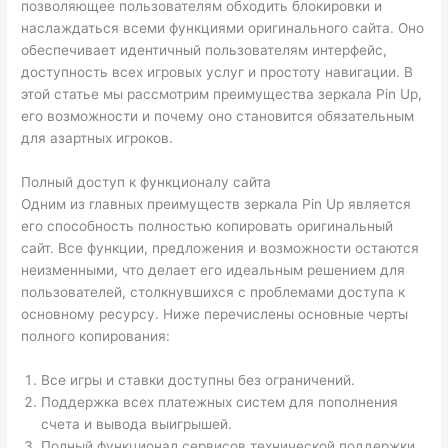
позволяющее пользователям обходить блокировки и
наслаждаться всеми функциями оригинального сайта. Оно
обеспечивает идентичный пользователям интерфейс,
доступность всех игровых услуг и простоту навигации. В
этой статье мы рассмотрим преимущества зеркала Pin Up,
его возможности и почему оно становится обязательным
для азартных игроков.
Полный доступ к функционалу сайта
Одним из главных преимуществ зеркала Pin Up является
его способность полностью копировать оригинальный
сайт. Все функции, предложения и возможности остаются
неизменными, что делает его идеальным решением для
пользователей, столкнувшихся с проблемами доступа к
основному ресурсу. Ниже перечислены основные черты
полного копирования:
Все игры и ставки доступны без ограничений.
Поддержка всех платежных систем для пополнения
счета и вывода выигрышей.
Полный функционал сервисов технической поддержки.