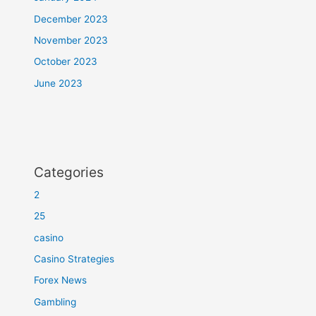
December 2023
November 2023
October 2023
June 2023
Categories
2
25
casino
Casino Strategies
Forex News
Gambling