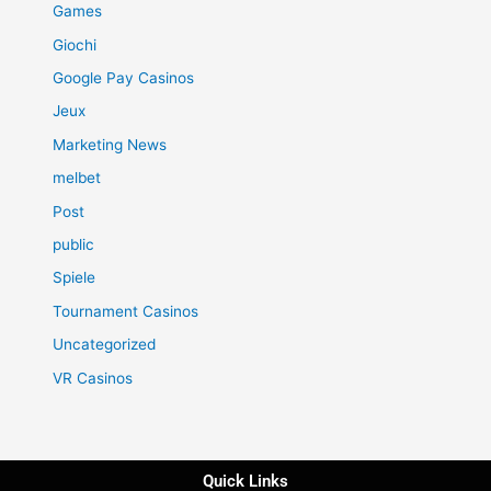
Games
Giochi
Google Pay Casinos
Jeux
Marketing News
melbet
Post
public
Spiele
Tournament Casinos
Uncategorized
VR Casinos
Quick Links