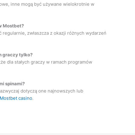
owe, inne mogą być używane wielokrotnie w
 w Mostbet?
 regularnie, zwłaszcza z okazji różnych wydarzeń
h graczy tylko?
akże dla stałych graczy w ramach programów
mi spinami?
 zazwyczaj dotyczą one najnowszych lub
Mostbet casino
.