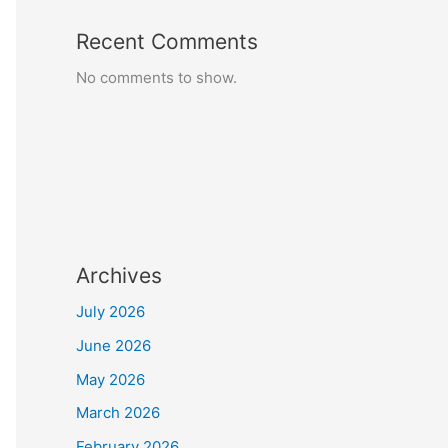
Recent Comments
No comments to show.
Archives
July 2026
June 2026
May 2026
March 2026
February 2026