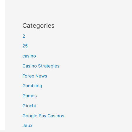
Categories
2
25
casino
Casino Strategies
Forex News
Gambling
Games
Giochi
Google Pay Casinos
Jeux