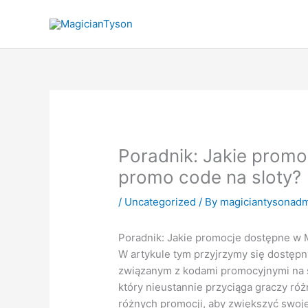
Skip
to
content
Poradnik: Jakie prom
promo code na sloty?
/
Uncategorized
/ By
magiciantysonad
Poradnik: Jakie promocje dostępne w 
W artykule tym przyjrzymy się dostęp
związanym z kodami promocyjnymi na s
który nieustannie przyciąga graczy ró
różnych promocji, aby zwiększyć swoje