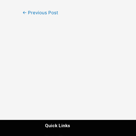
←
Previous Post
Quick Links