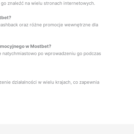
 go znaleźć na wielu stronach internetowych.
tbet?
 cashback oraz różne promocje wewnętrzne dla
romocyjnego w Mostbet?
je natychmiastowo po wprowadzeniu go podczas
enie działalności w wielu krajach, co zapewnia