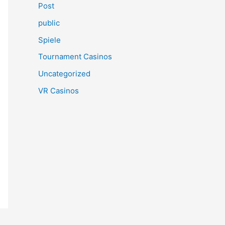
Post
public
Spiele
Tournament Casinos
Uncategorized
VR Casinos