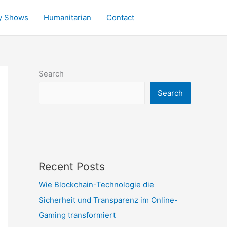
y Shows
Humanitarian
Contact
Search
Search
Recent Posts
Wie Blockchain-Technologie die
Sicherheit und Transparenz im Online-
Gaming transformiert