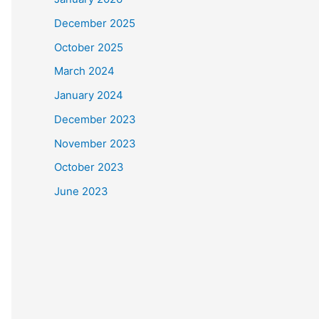
December 2025
October 2025
March 2024
January 2024
December 2023
November 2023
October 2023
June 2023