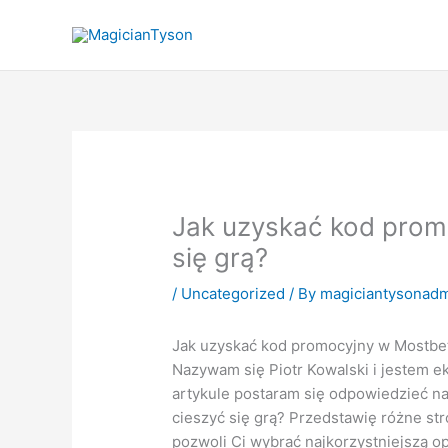
Skip
to
content
Jak uzyskać kod promo
się grą?
/
Uncategorized
/ By
magiciantysonad
Jak uzyskać kod promocyjny w Mostbet 
Nazywam się Piotr Kowalski i jestem e
artykule postaram się odpowiedzieć na
cieszyć się grą? Przedstawię różne str
pozwoli Ci wybrać najkorzystniejszą o